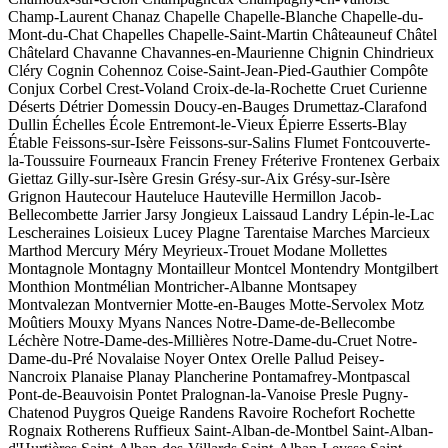
Champ-Laurent
Chanaz
Chapelle
Chapelle-Blanche
Chapelle-du-
Mont-du-Chat
Chapelles
Chapelle-Saint-Martin
Châteauneuf
Châtel
Châtelard
Chavanne
Chavannes-en-Maurienne
Chignin
Chindrieux
Cléry
Cognin
Cohennoz
Coise-Saint-Jean-Pied-Gauthier
Compôte
Conjux
Corbel
Crest-Voland
Croix-de-la-Rochette
Cruet
Curienne
Déserts
Détrier
Domessin
Doucy-en-Bauges
Drumettaz-Clarafond
Dullin
Échelles
École
Entremont-le-Vieux
Épierre
Esserts-Blay
Étable
Feissons-sur-Isère
Feissons-sur-Salins
Flumet
Fontcouverte-
la-Toussuire
Fourneaux
Francin
Freney
Fréterive
Frontenex
Gerbaix
Giettaz
Gilly-sur-Isère
Gresin
Grésy-sur-Aix
Grésy-sur-Isère
Grignon
Hautecour
Hauteluce
Hauteville
Hermillon
Jacob-
Bellecombette
Jarrier
Jarsy
Jongieux
Laissaud
Landry
Lépin-le-Lac
Lescheraines
Loisieux
Lucey
Plagne Tarentaise
Marches
Marcieux
Marthod
Mercury
Méry
Meyrieux-Trouet
Modane
Mollettes
Montagnole
Montagny
Montailleur
Montcel
Montendry
Montgilbert
Monthion
Montmélian
Montricher-Albanne
Montsapey
Montvalezan
Montvernier
Motte-en-Bauges
Motte-Servolex
Motz
Moûtiers
Mouxy
Myans
Nances
Notre-Dame-de-Bellecombe
Léchère
Notre-Dame-des-Millières
Notre-Dame-du-Cruet
Notre-
Dame-du-Pré
Novalaise
Noyer
Ontex
Orelle
Pallud
Peisey-
Nancroix
Planaise
Planay
Plancherine
Pontamafrey-Montpascal
Pont-de-Beauvoisin
Pontet
Pralognan-la-Vanoise
Presle
Pugny-
Chatenod
Puygros
Queige
Randens
Ravoire
Rochefort
Rochette
Rognaix
Rotherens
Ruffieux
Saint-Alban-de-Montbel
Saint-Alban-