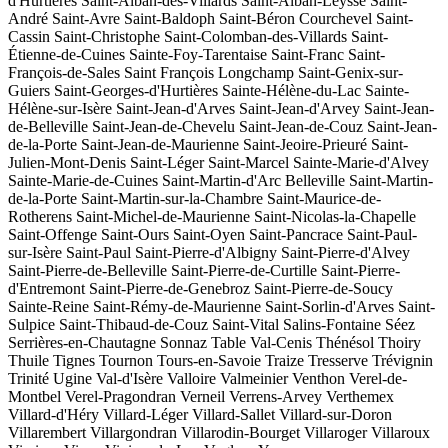
d'Hurtières
Saint-Alban-des-Villards
Saint-Alban-Leysse
Saint-
André
Saint-Avre
Saint-Baldoph
Saint-Béron
Courchevel
Saint-
Cassin
Saint-Christophe
Saint-Colomban-des-Villards
Saint-
Étienne-de-Cuines
Sainte-Foy-Tarentaise
Saint-Franc
Saint-
François-de-Sales
Saint François Longchamp
Saint-Genix-sur-
Guiers
Saint-Georges-d'Hurtières
Sainte-Hélène-du-Lac
Sainte-
Hélène-sur-Isère
Saint-Jean-d'Arves
Saint-Jean-d'Arvey
Saint-Jean-
de-Belleville
Saint-Jean-de-Chevelu
Saint-Jean-de-Couz
Saint-Jean-
de-la-Porte
Saint-Jean-de-Maurienne
Saint-Jeoire-Prieuré
Saint-
Julien-Mont-Denis
Saint-Léger
Saint-Marcel
Sainte-Marie-d'Alvey
Sainte-Marie-de-Cuines
Saint-Martin-d'Arc
Belleville
Saint-Martin-
de-la-Porte
Saint-Martin-sur-la-Chambre
Saint-Maurice-de-
Rotherens
Saint-Michel-de-Maurienne
Saint-Nicolas-la-Chapelle
Saint-Offenge
Saint-Ours
Saint-Oyen
Saint-Pancrace
Saint-Paul-
sur-Isère
Saint-Paul
Saint-Pierre-d'Albigny
Saint-Pierre-d'Alvey
Saint-Pierre-de-Belleville
Saint-Pierre-de-Curtille
Saint-Pierre-
d'Entremont
Saint-Pierre-de-Genebroz
Saint-Pierre-de-Soucy
Sainte-Reine
Saint-Rémy-de-Maurienne
Saint-Sorlin-d'Arves
Saint-
Sulpice
Saint-Thibaud-de-Couz
Saint-Vital
Salins-Fontaine
Séez
Serrières-en-Chautagne
Sonnaz
Table
Val-Cenis
Thénésol
Thoiry
Thuile
Tignes
Tournon
Tours-en-Savoie
Traize
Tresserve
Trévignin
Trinité
Ugine
Val-d'Isère
Valloire
Valmeinier
Venthon
Verel-de-
Montbel
Verel-Pragondran
Verneil
Verrens-Arvey
Verthemex
Villard-d'Héry
Villard-Léger
Villard-Sallet
Villard-sur-Doron
Villarembert
Villargondran
Villarodin-Bourget
Villaroger
Villaroux