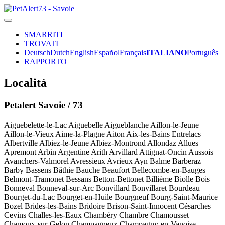
SMARRITI
TROVATI
Deutsch
Dutch
English
Español
Français
ITALIANO
Português
RAPPORTO
Località
Petalert Savoie / 73
Aiguebelette-le-Lac
Aiguebelle
Aigueblanche
Aillon-le-Jeune
Aillon-le-Vieux
Aime-la-Plagne
Aiton
Aix-les-Bains
Entrelacs
Albertville
Albiez-le-Jeune
Albiez-Montrond
Allondaz
Allues
Apremont
Arbin
Argentine
Arith
Arvillard
Attignat-Oncin
Aussois
Avanchers-Valmorel
Avressieux
Avrieux
Ayn
Balme
Barberaz
Barby
Bassens
Bâthie
Bauche
Beaufort
Bellecombe-en-Bauges
Belmont-Tramonet
Bessans
Betton-Bettonet
Billième
Biolle
Bois
Bonneval
Bonneval-sur-Arc
Bonvillard
Bonvillaret
Bourdeau
Bourget-du-Lac
Bourget-en-Huile
Bourgneuf
Bourg-Saint-Maurice
Bozel
Brides-les-Bains
Bridoire
Brison-Saint-Innocent
Césarches
Cevins
Challes-les-Eaux
Chambéry
Chambre
Chamousset
Chamoux-sur-Gelon
Champagneux
Champagny-en-Vanoise