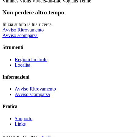
Vimines
Vions
Viviers-du-Lac
Voglans
Yenne
Non perdere altro tempo
Inizia subito la tua ricerca
Avviso Ritrovamento
Avviso scomparsa
Strumenti
Regioni limitrofe
Località
Informazioni
Avviso Ritrovamento
Avviso scomparsa
Pratica
Supporto
Links